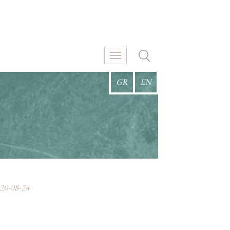
GR
EN
0-08-24