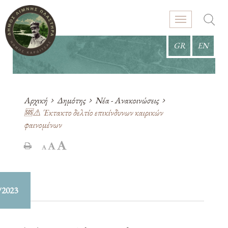
GR
EN
Αρχική
Δημότης
Νέα - Ανακοινώσεις
🆘⚠️ Έκτακτο δελτίο επικίνδυνων καιρικών
φαινομένων
/2023