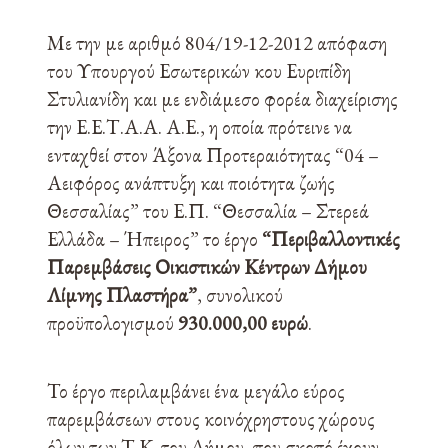
Με την με αριθμό 804/19-12-2012 απόφαση
του Υπουργού Εσωτερικών κου Ευριπίδη
Στυλιανίδη και με ενδιάμεσο φορέα διαχείρισης
την Ε.Ε.Τ.Α.Α. Α.Ε., η οποία πρότεινε να
ενταχθεί στον Άξονα Προτεραιότητας “04 –
Αειφόρος ανάπτυξη και ποιότητα ζωής
Θεσσαλίας” του Ε.Π. “Θεσσαλία – Στερεά
Ελλάδα – Ήπειρος” το έργο
“Περιβαλλοντικές
Παρεμβάσεις Οικιστικών Κέντρων Δήμου
Λίμνης Πλαστήρα”
, συνολικού
προϋπολογισμού
930.000,00 ευρώ
.
Το έργο περιλαμβάνει ένα μεγάλο εύρος
παρεμβάσεων στους κοινόχρηστους χώρους
όλων των Τ.Κ. του Δήμου, που σκοπό έχουν