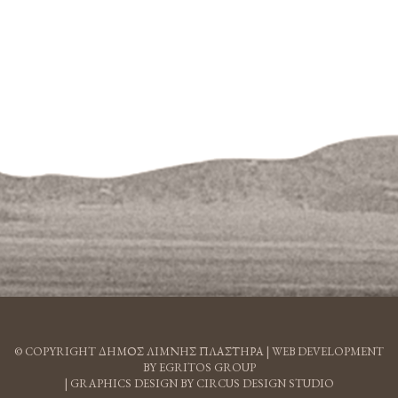
© COPYRIGHT ΔΗΜΟΣ ΛΙΜΝΗΣ ΠΛΑΣΤΗΡΑ |
WEB DEVELOPMENT
BY EGRITOS GROUP
|
GRAPHICS DESIGN BY CIRCUS DESIGN STUDIO