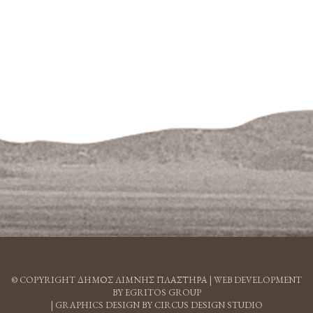
© COPYRIGHT ΔΗΜΟΣ ΛΙΜΝΗΣ ΠΛΑΣΤΗΡΑ |
WEB DEVELOPMENT
BY EGRITOS GROUP
|
GRAPHICS DESIGN BY CIRCUS DESIGN STUDIO