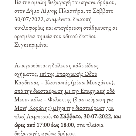
Για την ομαλή διεξαγωγή του αγώνα δρόμου,
στον Δήμο Λίμνης Πλαστήρα, το Σάββατο
30/07/2022, αναμένεται διακοπή
κυκλοφορίας και απαγόρευση στάθμευσης σε
ορισμένα σημεία του οδικού δικτύου.
Συγκεκριμένα:
Απαγορεύεται η διέλευση κάθε είδους
οχήματος,
επί της Επαρχιακής Οδού
Καρδίτσας – Καστανιάς (μέσω
Μοσχάτου),
από την διασταύρωση με την Επαρχιακή οδό
Μεσενικόλα – Φυλακτής (διασταύρωση για
Μονή
Κορώνης) μέχρι την διασταύρωση για
πλαζ Λαμπερού,
το Σάββατο, 30-07-2022, και
ώρες από 17:00 έως
18:00
, στα πλαίσια
διεξαγωγής αγώνα δρόμου.