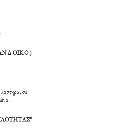
)
Δ.ΟΙΚ.Ο.)
λαστήρα, σε
ίναι:
ΙΛΟΤΗΤΑΣ”