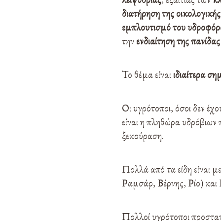
διατήρηση της οικολογικής
εμπλουτισμό του υδροφόρ
την
ενδιαίτηση της πανίδας
Το θέμα είναι
ιδιαίτερα ση
Οι υγρότοποι, όσοι δεν έχ
είναι η πληθώρα υδρόβιων
ξεκούραση.
Πολλά από τα είδη είναι μ
Ραμσάρ, Βέρνης, Ρίο) και 
Πολλοί υγρότοποι προστατ