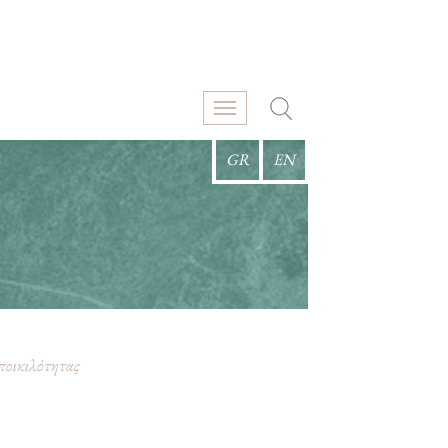
GR
EN
ποικιλότητας