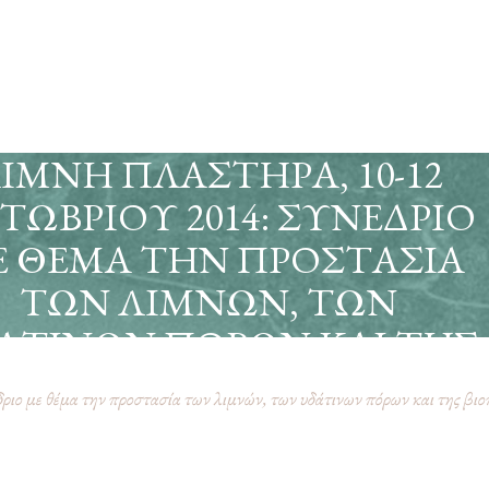
ΊΜΝΗ ΠΛΑΣΤΉΡΑ, 10-12
ΤΩΒΡΊΟΥ 2014: ΣΥΝΈΔΡΙΟ
Ε ΘΈΜΑ ΤΗΝ ΠΡΟΣΤΑΣΊΑ
ΤΩΝ ΛΙΜΝΏΝ, ΤΩΝ
ΆΤΙΝΩΝ ΠΌΡΩΝ ΚΑΙ ΤΗΣ
ΒΙΟΠΟΙΚΙΛΌΤΗΤΑΣ
ο με θέμα την προστασία των λιμνών, των υδάτινων πόρων και της βιο