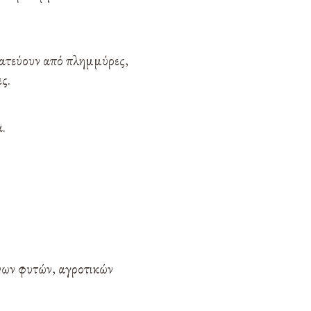
στατεύουν από πλημμύρες,
ς.
α.
ενων φυτών, αγροτικών