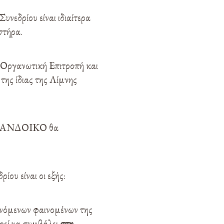
υνεδρίου είναι ιδιαίτερα
στήρα.
 Οργανωτική Επιτροπή και
της ίδιας της Λίμνης
 ΠΑΝΔΟΙΚΟ θα
ου είναι οι εξής:
εινόμενων φαινομένων της
ρεί να συμβάλει
στη