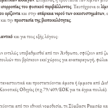
 ισορροπίας του φυσικού περιβάλλοντος
. Ταυτόχρονα οι
λίμ
ου ορίζοντα
και στην
επάρκεια νερού των οικοσυστημάτων
, 
και την
προστασία της βιοποικιλότητας
.
μαντικό
και για τους εξής λόγους:
ουν εντελώς υποβαθμισθεί από τον Άνθρωπο, σφύζουν από ζ
 πουλιών που βρίσκουν εκεί χώρους για αναπαραγωγή, φώλι
εταναστευτικά και προστατεύονται άμεσα ή έμμεσα από Διεθ
Κοινοτικές Οδηγίες (π.χ.79/409/ΕΟΚ για τα άγρια πουλιά).
εύονται από την εθνική νομοθεσία, τη Σύμβαση Ραμσάρ κα