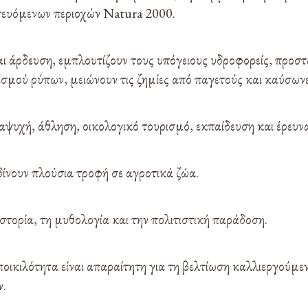
τευόμενων περιοχών Natura 2000.
αι άρδευση, εμπλουτίζουν τους υπόγειους υδροφορείς, προ
σμού ρύπων, μειώνουν τις ζημίες από παγετούς και καύσωνε
αψυχή, άθληση, οικολογικό τουρισμό, εκπαίδευση και έρευν
ίνουν πλούσια τροφή σε αγροτικά ζώα.
ιστορία, τη μυθολογία και την πολιτιστική παράδοση.
ποικιλότητα είναι απαραίτητη για τη βελτίωση καλλιεργούμ
ν.