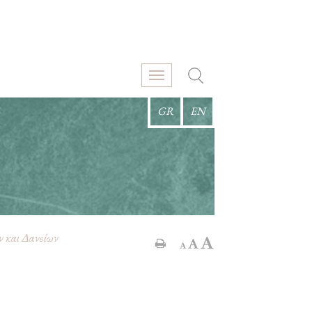
GR
EN
ν και Δανείων