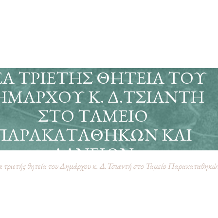
Α ΤΡΙΕΤΉΣ ΘΗΤΕΊΑ ΤΟΥ
ΗΜΆΡΧΟΥ Κ. Δ.ΤΣΙΑΝΤΉ
ΣΤΟ ΤΑΜΕΊΟ
ΠΑΡΑΚΑΤΑΘΗΚΏΝ ΚΑΙ
ΔΑΝΕΊΩΝ
 τριετής θητεία του Δημάρχου κ. Δ.Τσιαντή στο Ταμείο Παρακαταθηκώ