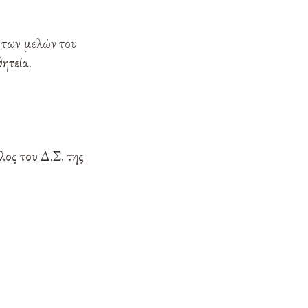
 των μελών του
ητεία.
ος του Δ.Σ. της