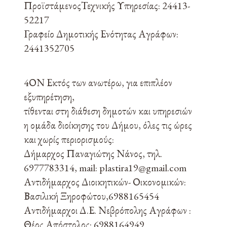
ΠροϊστάμενοςΤεχνικής Υπηρεσίας: 24413-
52217
Γραφείο Δημοτικής Ενότητας Αγράφων:
2441352705
4ΟΝ Εκτός των ανωτέρω, για επιπλέον
εξυπηρέτηση,
τίθενται στη διάθεση δημοτών και υπηρεσιών
η ομάδα διοίκησης του Δήμου, όλες τις ώρες
και χωρίς περιορισμούς:
Δήμαρχος Παναγιώτης Νάνος, τηλ.
6977783314, mail: plastira19@gmail.com
Αντιδήμαρχος Διοικητικών- Οικονομικών:
Βασιλική Ξηροφώτου,6988165454
Αντιδήμαρχοι Δ.Ε. Νεβρόπολης Αγράφων :
Θέος Απόστολος: 6988164949