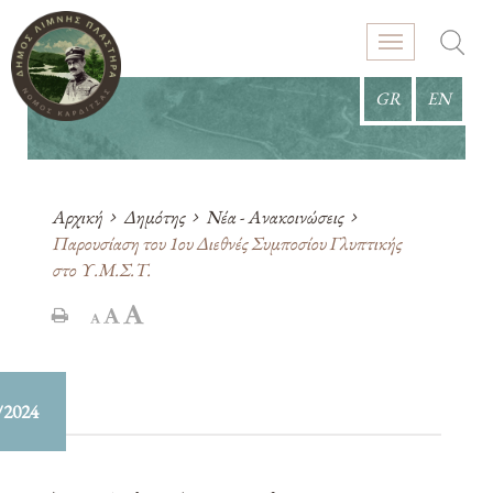
GR
EN
Αρχική
Δημότης
Νέα - Ανακοινώσεις
Παρουσίαση του 1ου Διεθνές Συμποσίου Γλυπτικής
στο Υ.Μ.Σ.Τ.
/2024