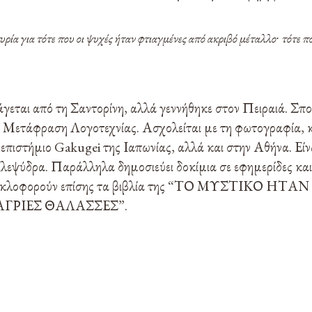
ία για τότε που οι ψυχές ήταν φτιαγμένες από ακριβό μέταλλο∙ τότε πο
γεται από τη Σαντορίνη, αλλά γεννήθηκε στον Πειραιά. Σπο
 Μετάφραση Λογοτεχνίας. Ασχολείται με τη φωτογραφία, κα
επιστήμιο Gakugei της Ιαπωνίας, αλλά και στην Αθήνα. Είν
λεψύδρα. Παράλληλα δημοσιεύει δοκίμια σε εφημερίδες και 
κλοφορούν επίσης τα βιβλία της “ΤΟ ΜΥΣΤΙΚΟ ΗΤ
“ΑΓΡΙΕΣ ΘΑΛΑΣΣΕΣ”.