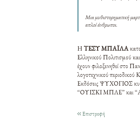
Μια μυθιστορηματική μαρτυρ
απλοί άνθρωποι.
Η
ΤΕΣΥ ΜΠΑΪΛΑ
κατά
Ελληνικού Πολιτισμού και
έχουν φιλοξενηθεί στο Παν
λογοτεχνικού περιοδικού Κ
Εκδόσεις ΨΥΧΟΓΙΟΣ κυ
“ΟΥΙΣΚΙ ΜΠΛΕ” και 
Επιστροφή