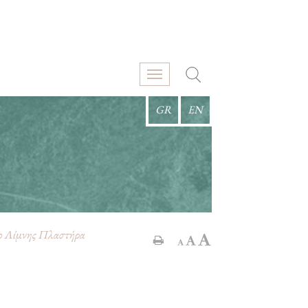
GR
EN
μο Λίμνης Πλαστήρα