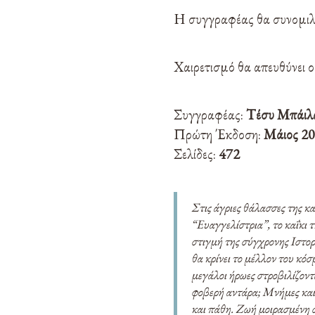
Η συγγραφέας θα συνομιλήσ
Χαιρετισμό θα απευθύνει
Συγγραφέας:
Τέσυ Μπάιλ
Πρώτη Έκδοση:
Μάιος 2
Σελίδες:
472
Στις άγριες θάλασσες της κ
“Ευαγγελίστρια”, το καΐκι τ
στιγμή της σύγχρονης Ιστορ
θα κρίνει το μέλλον του κό
μεγάλοι ήρωες στροβιλίζοντ
φοβερή αντάρα; Μνήμες και 
και πάθη. Ζωή μοιρασμένη σ