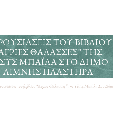
ΡΟΥΣΙΆΣΕΙΣ ΤΟΥ ΒΙΒΛΊΟΥ
ΆΓΡΙΕΣ ΘΆΛΑΣΣΕΣ” ΤΗΣ
ΣΥΣ ΜΠΆΙΛΑ ΣΤΟ ΔΉΜΟ
ΛΊΜΝΗΣ ΠΛΑΣΤΉΡΑ
ουσιάσεις του βιβλίου “Άγριες Θάλασσες” της Τέσυς Μπάιλα Στο Δή