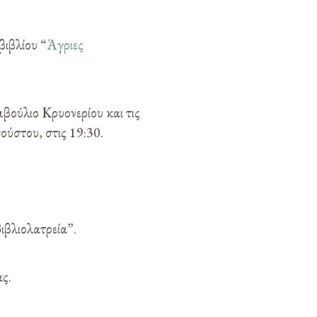
βιβλίου “
Άγριες
ούλιο Κρυονερίου και τις
ύστου, στις 19:30.
Βιβλιολατρεία”.
ς.