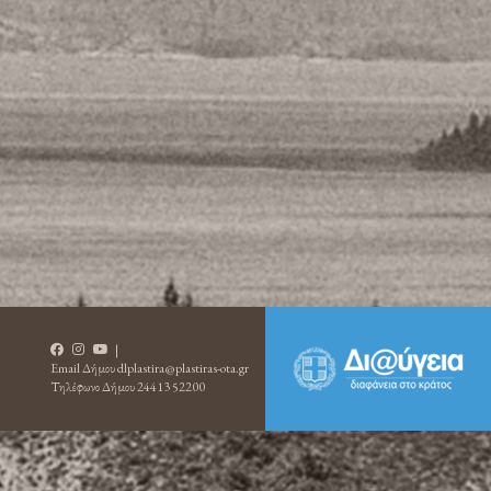
|
Email Δήμου
dlplastira@plastiras-ota.gr
Τηλέφωνο Δήμου
24413 52200