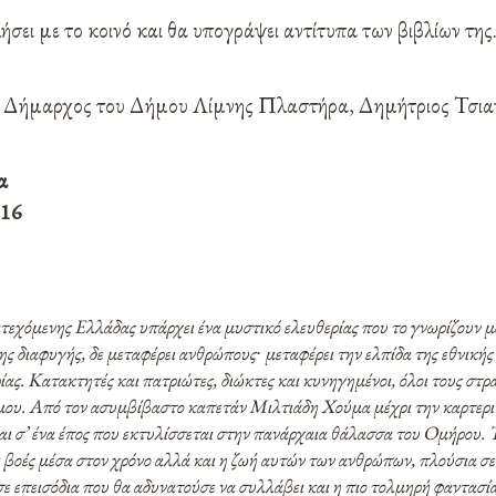
ει με το κοινό και θα υπογράψει αντίτυπα των βιβλίων της
 ο Δήμαρχος του Δήμου Λίμνης Πλαστήρα, Δημήτριος Τσια
α
016
ατεχόμενης Ελλάδας υπάρχει ένα μυστικό ελευθερίας που το γνωρίζουν μό
ης διαφυγής, δε μεταφέρει ανθρώπους∙ μεταφέρει την ελπίδα της εθνικής
ίας. Κατακτητές και πατριώτες, διώκτες και κυνηγημένοι, όλοι τους στρ
σμου. Από τον ασυμβίβαστο καπετάν Μιλτιάδη Χούμα μέχρι την καρτερικ
αι σ’ ένα έπος που εκτυλίσσεται στην πανάρχαια θάλασσα του Ομήρου. Τ
βοές μέσα στον χρόνο αλλά και η ζωή αυτών των ανθρώπων, πλούσια σε ι
ε επεισόδια που θα αδυνατούσε να συλλάβει και η πιο τολμηρή φαντασία