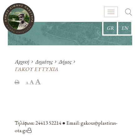
GR
EN
Αρχική
Δημότης
Δήμος
ΓΑΚΟΥ ΕΥΤΥΧΙΑ
Τηλέφωνα: 24413 52214 ● Email: gakou@plastiras-
ota.gr