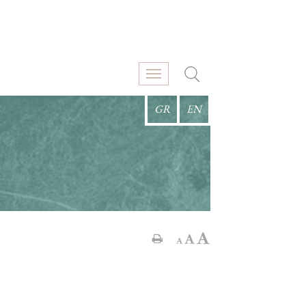
GR
EN