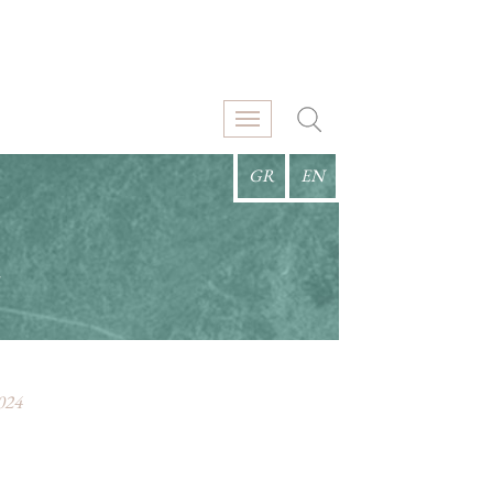
GR
EN
Σ
024