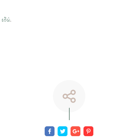
η
εδώ
.