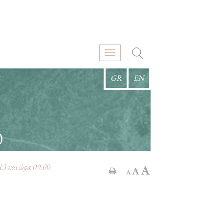
GR
EN
0
3 και ώρα 09:00