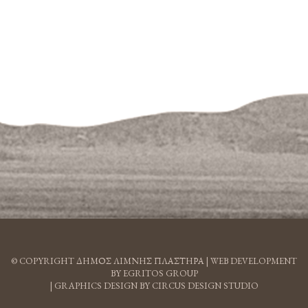
© COPYRIGHT ΔΗΜΟΣ ΛΙΜΝΗΣ ΠΛΑΣΤΗΡΑ |
WEB DEVELOPMENT
BY EGRITOS GROUP
|
GRAPHICS DESIGN BY CIRCUS DESIGN STUDIO