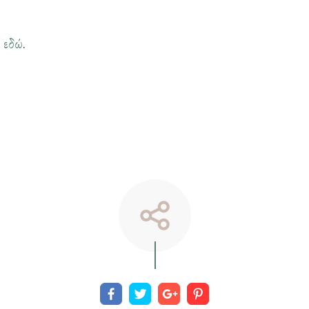
η
εδώ
.