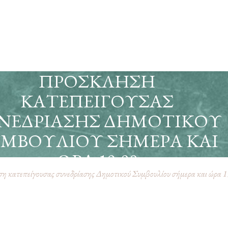
ΠΡΌΣΚΛΗΣΗ
ΚΑΤΕΠΕΊΓΟΥΣΑΣ
ΝΕΔΡΊΑΣΗΣ ΔΗΜΟΤΙΚΟΎ
ΜΒΟΥΛΊΟΥ ΣΉΜΕΡΑ ΚΑΙ
ΏΡΑ 19:00
 κατεπείγουσας συνεδρίασης Δημοτικού Συμβουλίου σήμερα και ώρα 1