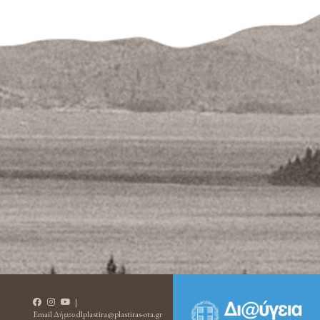
|
Email Δήμου
dlplastira@plastiras-ota.gr