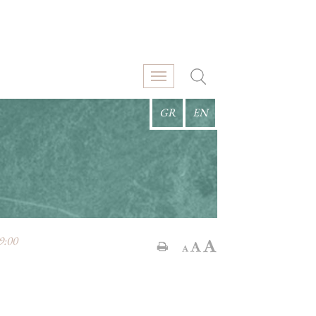
GR
EN
9:00