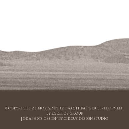
© COPYRIGHT ΔΗΜΟΣ ΛΙΜΝΗΣ ΠΛΑΣΤΗΡΑ |
WEB DEVELOPMENT
BY EGRITOS GROUP
|
GRAPHICS DESIGN BY CIRCUS DESIGN STUDIO