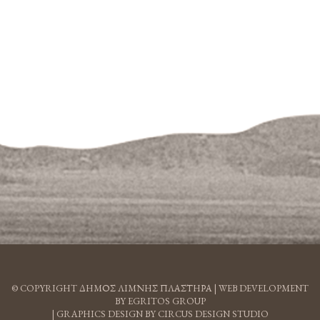
© COPYRIGHT ΔΗΜΟΣ ΛΙΜΝΗΣ ΠΛΑΣΤΗΡΑ |
WEB DEVELOPMENT
BY EGRITOS GROUP
|
GRAPHICS DESIGN BY CIRCUS DESIGN STUDIO