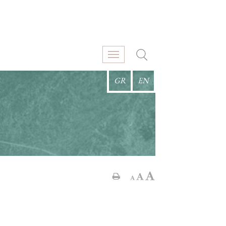
GR
EN