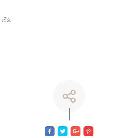
η
εδώ
.