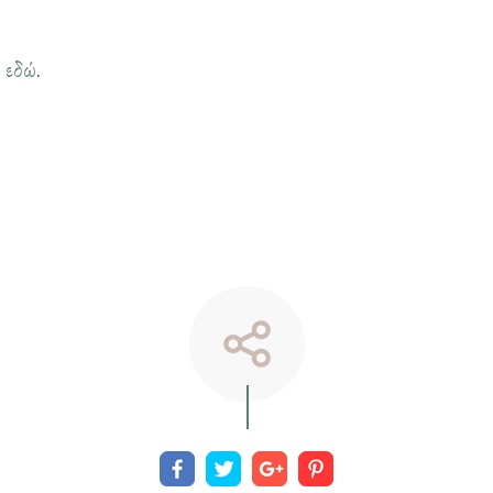
η
εδώ
.