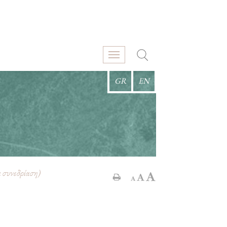
GR
EN
 συνεδρίαση)