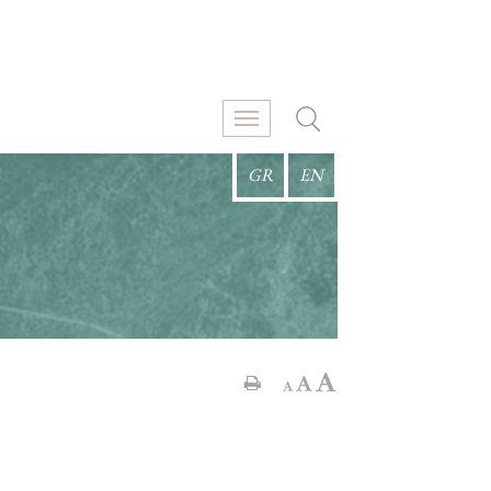
GR
EN