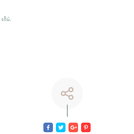
η
εδώ
.