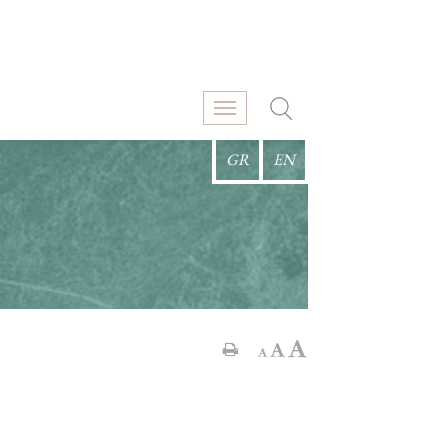
GR
EN