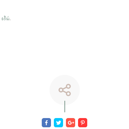
η
εδώ
.