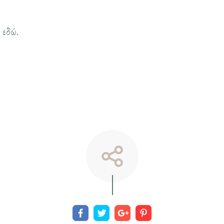
η
εδώ
.