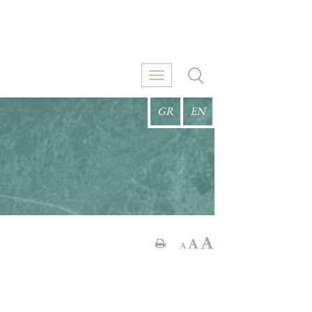
GR
EN