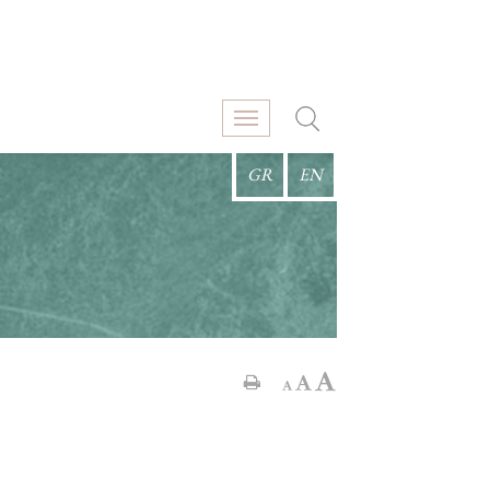
GR
EN