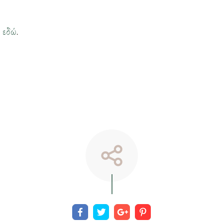
η
εδώ
.