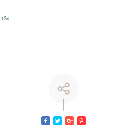
η
εδώ
.