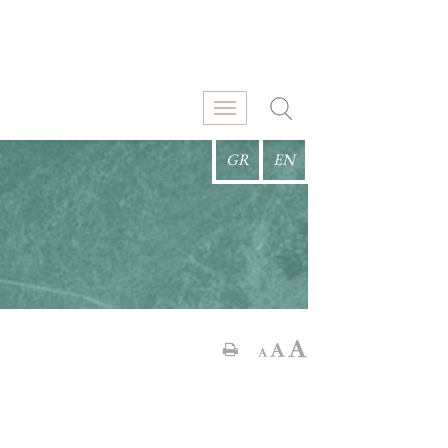
GR
EN