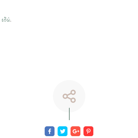
η
εδώ
.