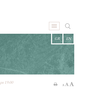
GR
EN
Ι
ρα 19:00