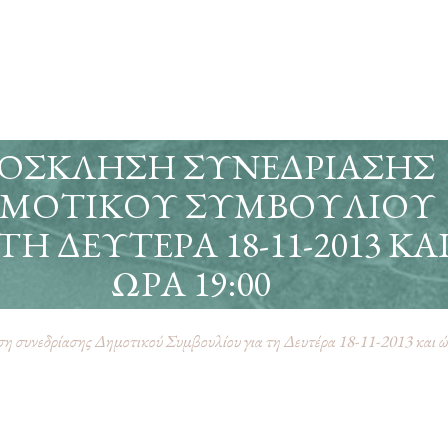
ΌΣΚΛΗΣΗ ΣΥΝΕΔΡΊΑΣΗΣ
ΜΟΤΙΚΟΎ ΣΥΜΒΟΥΛΊΟΥ
 ΤΗ ΔΕΥΤΈΡΑ 18-11-2013 ΚΑ
ΏΡΑ 19:00
 συνεδρίασης Δημοτικού Συμβουλίου για τη Δευτέρα 18-11-2013 και ώ