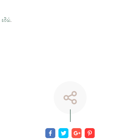
η
εδώ
.