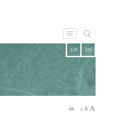
GR
EN