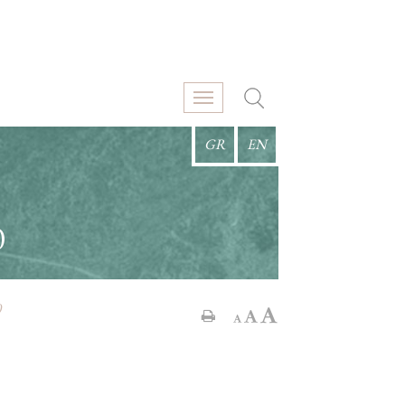
GR
EN
0
0