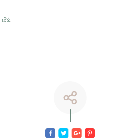
η
εδώ
.