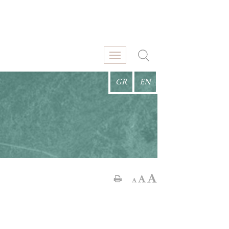
GR
EN