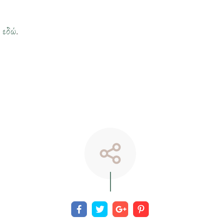
η
εδώ
.