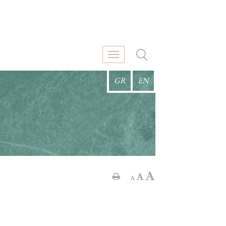
GR
EN