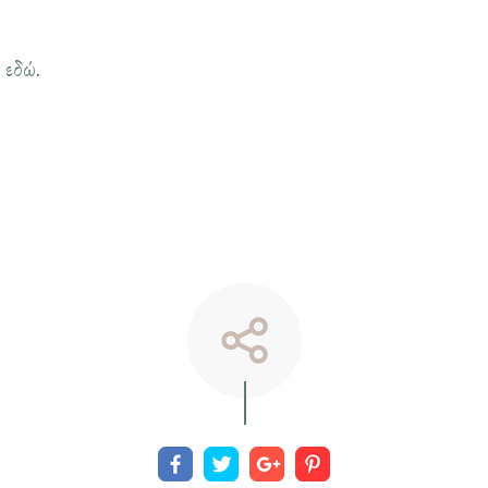
η
εδώ
.