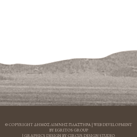
© COPYRIGHT ΔΗΜΟΣ ΛΙΜΝΗΣ ΠΛΑΣΤΗΡΑ |
WEB DEVELOPMENT
BY EGRITOS GROUP
|
GRAPHICS DESIGN BY CIRCUS DESIGN STUDIO