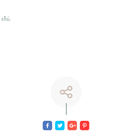
η
εδώ
.