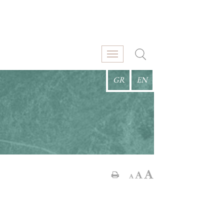
GR
EN