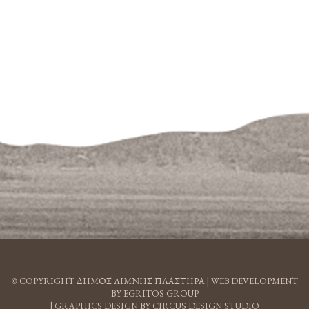
© COPYRIGHT ΔΗΜΟΣ ΛΙΜΝΗΣ ΠΛΑΣΤΗΡΑ |
WEB DEVELOPMENT
BY EGRITOS GROUP
|
GRAPHICS DESIGN BY CIRCUS DESIGN STUDIO