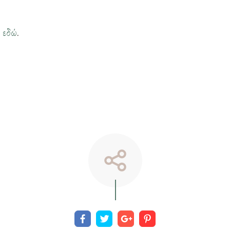
η
εδώ
.