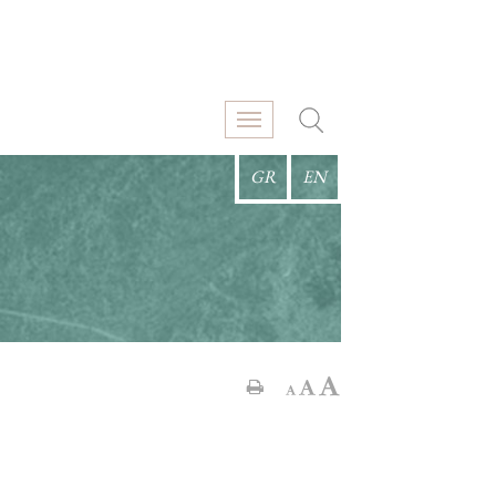
GR
EN