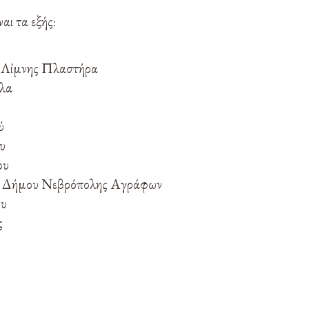
αι τα εξής:
 Λίμνης Πλαστήρα
όλα
ύ
υ
ου
 Δήμου Νεβρόπολης Αγράφων
ου
ς