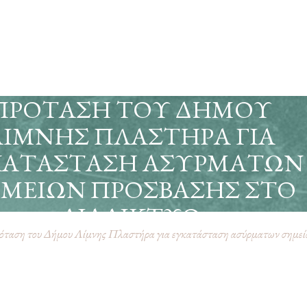
ΠΡΌΤΑΣΗ ΤΟΥ ΔΉΜΟΥ
ΛΊΜΝΗΣ ΠΛΑΣΤΉΡΑ ΓΙΑ
ΚΑΤΆΣΤΑΣΗ ΑΣΎΡΜΑΤΩΝ
ΜΕΊΩΝ ΠΡΌΣΒΑΣΗΣ ΣΤΟ
ΔΙΑΔΊΚΤΥΟ
ταση του Δήμου Λίμνης Πλαστήρα για εγκατάσταση ασύρματων σημείω