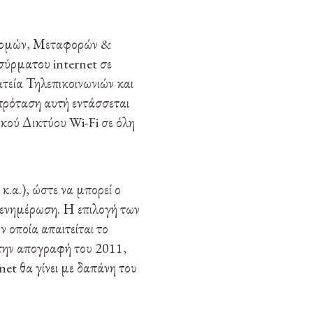
οδομών, Μεταφορών &
σύρματου internet σε
τεία Τηλεπικοινωνιών και
πρόταση αυτή εντάσσεται
ικού Δικτύου Wi-Fi σε όλη
κ.α.), ώστε να μπορεί ο
ν ενημέρωση. Η επιλογή των
ν οποία απαιτείται το
την απογραφή του 2011,
net θα γίνει με δαπάνη του