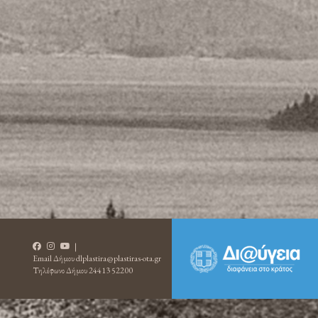
|
Email Δήμου
dlplastira@plastiras-ota.gr
Τηλέφωνο Δήμου
24413 52200