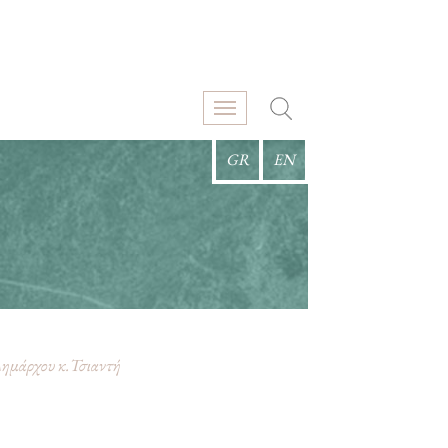
GR
EN
Δημάρχου κ.Τσιαντή