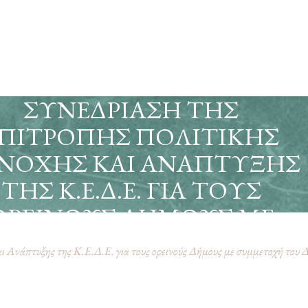
ΣΥΝΕΔΡΊΑΣΗ ΤΗΣ
ΠΙΤΡΟΠΉΣ ΠΟΛΙΤΙΚΉΣ
ΝΟΧΉΣ ΚΑΙ ΑΝΆΠΤΥΞΗΣ
ΤΗΣ Κ.Ε.Δ.Ε. ΓΙΑ ΤΟΥΣ
ΟΡΕΙΝΟΎΣ ΔΉΜΟΥΣ ΜΕ
ΣΥΜΜΕΤΟΧΉ ΤΟΥ
ι Ανάπτυξης της Κ.Ε.Δ.Ε. για τους ορεινούς Δήμους με συμμετοχή του 
ΔΗΜΆΡΧΟΥ Κ.ΤΣΙΑΝΤΉ