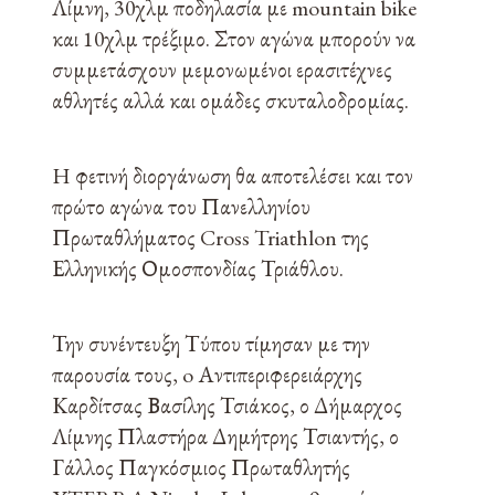
Λίμνη, 30χλμ ποδηλασία με mountain bike
και 10χλμ τρέξιμο. Στον αγώνα μπορούν να
συμμετάσχουν μεμονωμένοι ερασιτέχνες
αθλητές αλλά και ομάδες σκυταλοδρομίας.
H φετινή διοργάνωση θα αποτελέσει και τον
πρώτο αγώνα του Πανελληνίου
Πρωταθλήματος Cross Triathlon της
Ελληνικής Ομοσπονδίας Τριάθλου.
Την συνέντευξη Τύπου τίμησαν με την
παρουσία τους, o Αντιπεριφερειάρχης
Καρδίτσας Βασίλης Τσιάκος, ο Δήμαρχος
Λίμνης Πλαστήρα Δημήτρης Τσιαντής, ο
Γάλλος Παγκόσμιος Πρωταθλητής