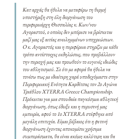
Κατ αρχάς θα ήθελα να μεταφέρω τη θερμή
υποστήριξη στη όλη διοργάνωση του
περιφερειάρχη Θεσσαλίας κ. Κων/νου
Αγοραστού, ο οποίος δεν μπόρεσε να βρίσκεται
μαζί μας εξ αιτίας ανειλημμένων υποχρεώσεων.
Ο κ. Αγοραστός και η περιφέρεια στηρίζει με κάθε
τρόπο αντίστοιχες εκδηλώσεις, που προβάλλουν
την περιοχή μας και προωθούν το ευγενές ιδεώδες
του αθλητισμού. Σε ότι με αφορά θα ήθελα να
τονίσω πως με ιδιαίτερη χαρά υποδεχόμαστε στην
Περιφερειακή Ενότητα Καρδίτσας τον 2ο Αγώνα
Τριάθλου XTERRA Greece Championship.
Πρόκειται για μια σπουδαία παγκόσμια αθλητική
διοργάνωση, όπως έδειξε και η περυσινή μας
εμπειρία, αφού το 1ο XTERRA στέφθηκε από
μεγάλη επιτυχία. Είμαι βέβαιος ότι η φετινή
διοργάνωση έχοντας αποκομίσει χρήσιμα
συμπεράσματα, θα είναι ακόμη καλύτερη και θα