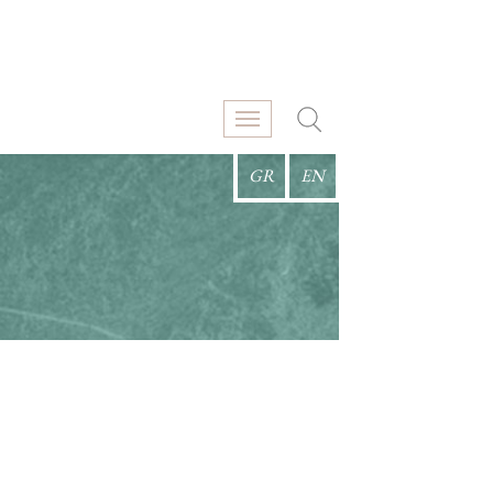
GR
EN