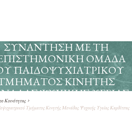
ΣΥΝΆΝΤΗΣΗ ΜΕ ΤΗ
ΙΕΠΙΣΤΗΜΟΝΙΚΉ ΟΜΆΔΑ
ΟΥ ΠΑΙΔΟΨΥΧΙΑΤΡΙΚΟΎ
ΤΜΉΜΑΤΟΣ ΚΙΝΗΤΉΣ
ΝΆΔΑΣ ΨΥΧΙΚΉΣ ΥΓΕΊΑΣ
ρο Κοινότητας
ΚΑΡΔΊΤΣΑΣ
δοψυχιατρικού Τμήματος Κινητής Μονάδας Ψυχικής Υγείας Καρδίτσας