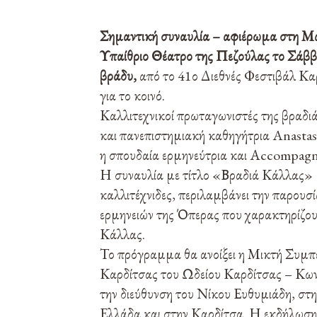
Σημαντική συναυλία – αφιέρωμα στη Μα
Υπαίθριο Θέατρο της Πεζούλας το Σάββα
βράδυ,
από το 41ο Διεθνές Φεστιβάλ Καρ
για το κοινό.
Καλλιτεχνικοί πρωταγωνιστές της βραδιά
και πανεπιστημιακή καθηγήτρια Anastasi
η σπουδαία ερμηνεύτρια και Αccompagn
Η συναυλία με τίτλο «Βραδιά Κάλλας» μ
καλλιτέχνιδες, περιλαμβάνει την παρου
ερμηνειών της Όπερας που χαρακτηρίζου
Κάλλας.
Το πρόγραμμα θα ανοίξει η Μικτή Συμπ
Καρδίτσας του Ωδείου Καρδίτσας – Κων
την διεύθυνση του Νίκου Ευθυμιάδη, στ
Ελλάδα και στην Καρδίτσα. Η εκδήλωση 