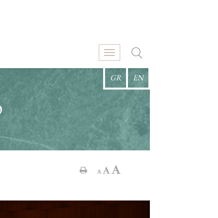
GR
EN
Ο