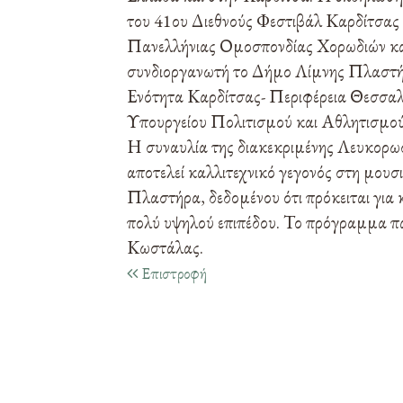
του 41ου Διεθνούς Φεστιβάλ Καρδίτσας
Πανελλήνιας Ομοσπονδίας Χορωδιών κα
συνδιοργανωτή το Δήμο Λίμνης Πλαστήρ
Ενότητα Καρδίτσας- Περιφέρεια Θεσσαλία
Υπουργείου Πολιτισμού και Αθλητισμού
Η συναυλία της διακεκριμένης Λευκορωσ
αποτελεί καλλιτεχνικό γεγονός στη μουσ
Πλαστήρα, δεδομένου ότι πρόκειται για
πολύ υψηλού επιπέδου. Το πρόγραμμα πα
Κωστάλας.
Επιστροφή