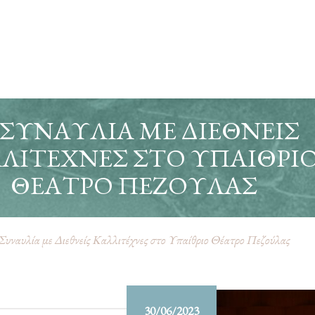
 ΣΥΝΑΥΛΊΑ ΜΕ ΔΙΕΘΝΕΊΣ
ΛΙΤΈΧΝΕΣ ΣΤΟ ΥΠΑΊΘΡΙ
ΘΈΑΤΡΟ ΠΕΖΟΎΛΑΣ
Συναυλία με Διεθνείς Καλλιτέχνες στο Υπαίθριο Θέατρο Πεζούλας
30/06/2023