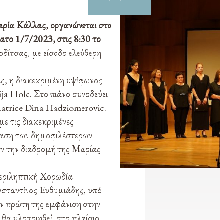
ρία Κάλλας, οργανώνεται στο
το 1/7/2023, στις 8:30 το
δίτσας, με είσοδο ελεύθερη
ς, η διακεκριμένη υψίφωνος
ja Holc. Στο πιάνο συνοδεύει
atrice Dina Hadziomerovic.
ε τις διακεκριμένες
σίαση των δημοφιλέστερων
ν την διαδρομή της Μαρίας
εριληπτική Χορωδία
σταντίνος Ευθυμιάδης, υπό
ην πρώτη της εμφάνιση στην
θα υλοποιηθεί, στο πλαίσιο