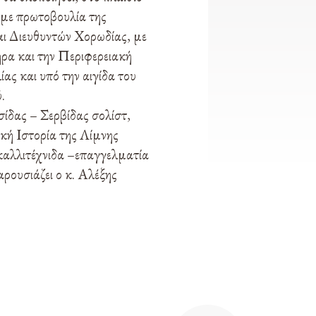
 με πρωτοβουλία της
ι Διευθυντών Χορωδίας, με
α και την Περιφερειακή
ς και υπό την αιγίδα του
.
ίδας – Σερβίδας σολίστ,
ική Ιστορία της Λίμνης
 καλλιτέχνιδα –επαγγελματία
ρουσιάζει ο κ. Αλέξης