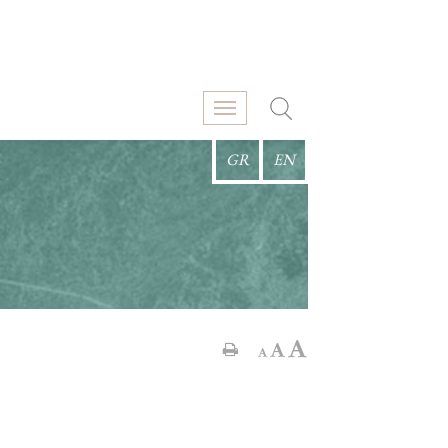
GR
EN