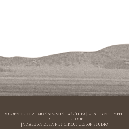
© COPYRIGHT ΔΗΜΟΣ ΛΙΜΝΗΣ ΠΛΑΣΤΗΡΑ |
WEB DEVELOPMENT
BY EGRITOS GROUP
|
GRAPHICS DESIGN BY CIRCUS DESIGN STUDIO