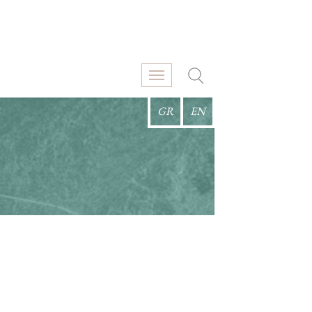
GR
EN