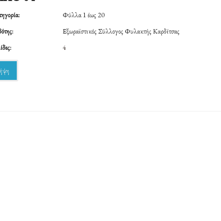
ηγορία:
Φύλλα 1 έως 20
ότης:
Εξωραϊστικός Σύλλογος Φυλακτής Καρδίτσας
ίδες:
4
ήψη