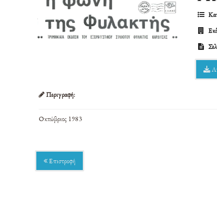
Κατ
Εκδ
Σελ
Λ
Περιγραφή:
Οκτώβριος 1983
Επιστροφή