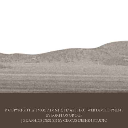
© COPYRIGHT ΔΗΜΟΣ ΛΙΜΝΗΣ ΠΛΑΣΤΗΡΑ |
WEB DEVELOPMENT
BY EGRITOS GROUP
|
GRAPHICS DESIGN BY CIRCUS DESIGN STUDIO