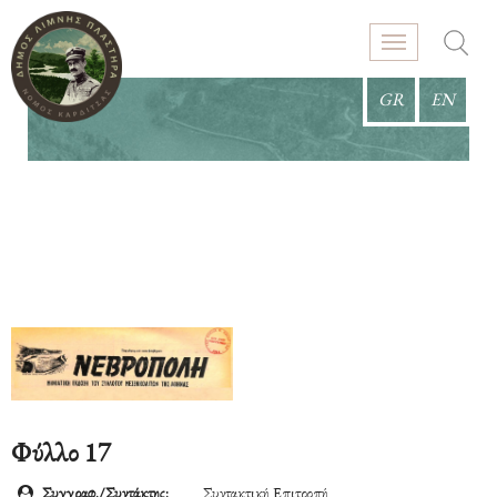
GR
EN
Φύλλο 17
Συγγραφ./Συντάκτης:
Συντακτική Επιτροπή