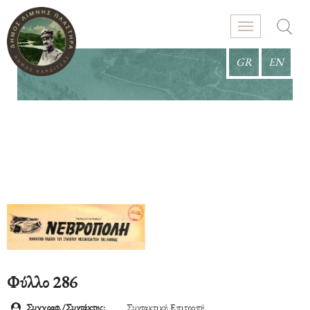
GR
EN
Φύλλο 286
Συγγραφ./Συντάκτης:
Συντακτική Επιτροπή