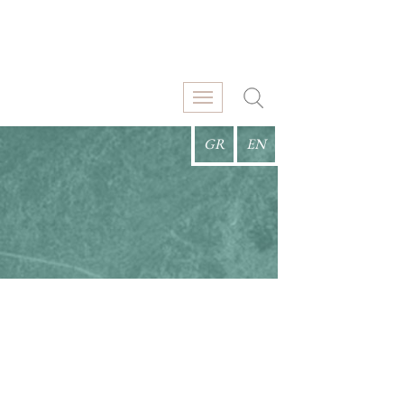
GR
EN