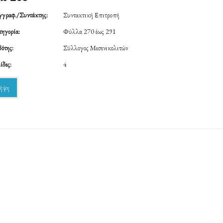
γραφ./Συντάκτης:
Συντακτική Επιτροπή
ηγορία:
Φύλλα 270 έως 291
ότης:
Σύλλογος Μεσενικολιτών
ίδες:
4
ήψη