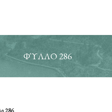
ΦΎΛΛΟ 286
ο 286