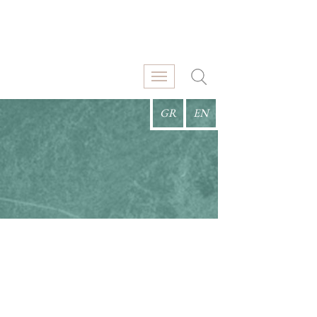
GR
EN