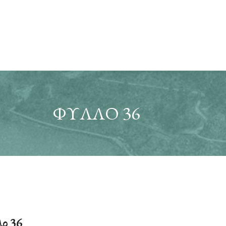
ΦΎΛΛΟ 36
ο 36