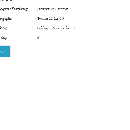
γραφ./Συντάκτης:
Συντακτική Επιτροπή
ηγορία:
Φύλλα 21 έως 40
ότης:
Σύλλογος Μεσενικολιτών
ίδες:
6
ήψη