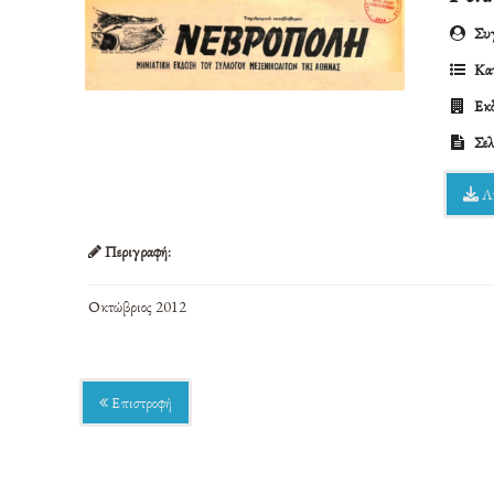
Συγ
Κατ
Εκδ
Σελ
Λ
Περιγραφή:
Οκτώβριος 2012
Επιστροφή