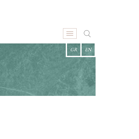
GR
EN