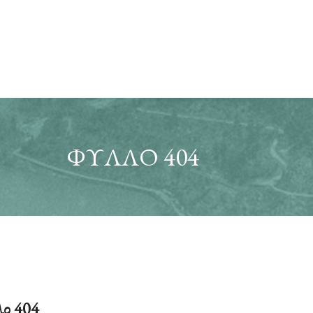
ΦΎΛΛΟ 404
ο 404