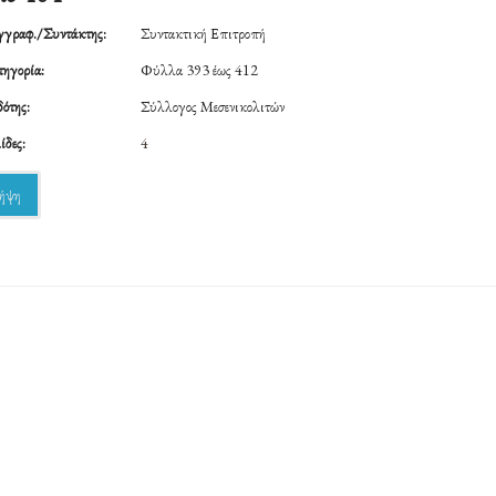
γραφ./Συντάκτης:
Συντακτική Επιτροπή
ηγορία:
Φύλλα 393 έως 412
ότης:
Σύλλογος Μεσενικολιτών
ίδες:
4
ήψη