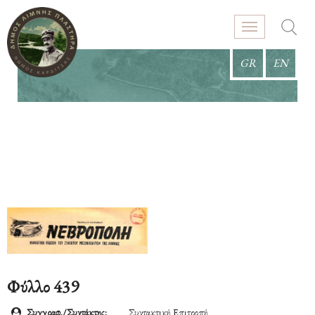
GR
EN
Φύλλο 439
Συγγραφ./Συντάκτης:
Συντακτική Επιτροπή