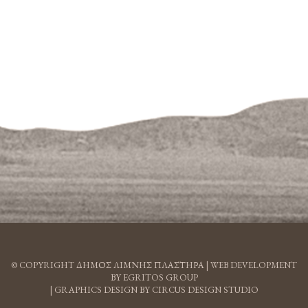
© COPYRIGHT ΔΗΜΟΣ ΛΙΜΝΗΣ ΠΛΑΣΤΗΡΑ |
WEB DEVELOPMENT
BY EGRITOS GROUP
|
GRAPHICS DESIGN BY CIRCUS DESIGN STUDIO