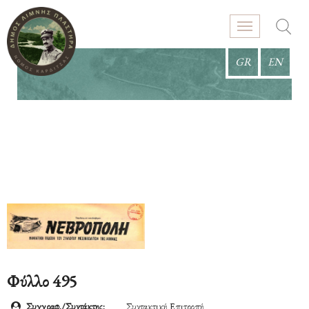
GR
EN
Φύλλο 495
Συγγραφ./Συντάκτης:
Συντακτική Επιτροπή